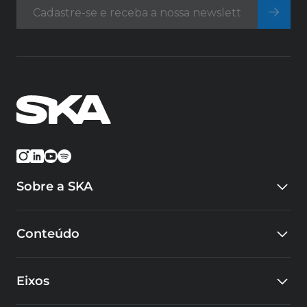
Sobre a SKA
Quem somos
Conteúdo
Eventos
Carreiras
Blog
Cursos
Eixos
Cases
Educacional
SKA Tech Hub