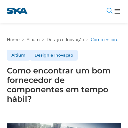
Pular
para
o
conteúdo
Home
>
Altium
>
Design e Inovação
>
Como encontrar um bom fornecedor de componentes em tempo hábil?
Altium
Design e Inovação
Como encontrar um bom
fornecedor de
componentes em tempo
hábil?