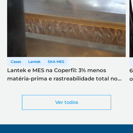
Cases
Lantek
SKA MES
Lantek e MES na Coperfil: 3% menos
6
matéria-prima e rastreabilidade total no
o
corte a laser
Ver todos