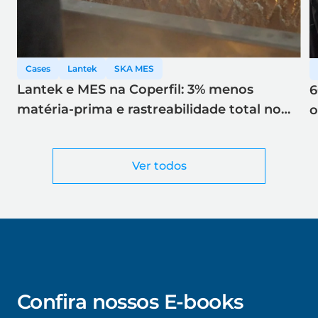
Cases
Lantek
SKA MES
Lantek e MES na Coperfil: 3% menos
6
matéria-prima e rastreabilidade total no
o
corte a laser
Ver todos
Confira nossos E-books