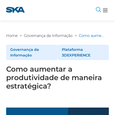
Pular
para
o
conteúdo
Home
>
Governança da Informação
>
Como aumentar a produtividade de maneira estratégica?
Governança da
Plataforma
Informação
3DEXPERIENCE
Como aumentar a
produtividade de maneira
estratégica?