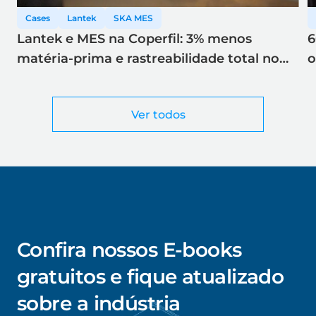
Cases
Lantek
SKA MES
Lantek e MES na Coperfil: 3% menos
6
matéria-prima e rastreabilidade total no
o
corte a laser
Ver todos
Confira nossos E-books
gratuitos e fique atualizado
sobre a indústria