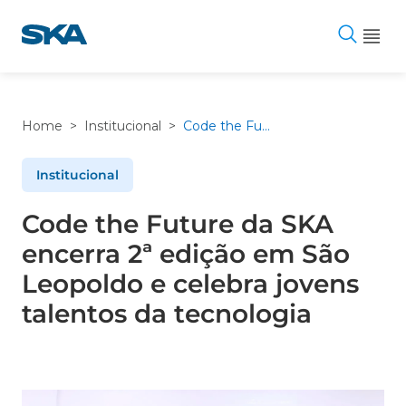
Pular
para
o
conteúdo
Home
>
Institucional
>
Code the Future da SKA encerra 2ª edição em São Leopoldo e celebra jovens talentos da tecnologia
Institucional
Code the Future da SKA
encerra 2ª edição em São
Leopoldo e celebra jovens
talentos da tecnologia