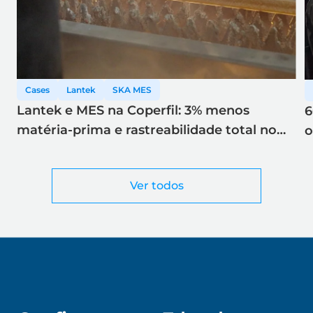
Cases
Lantek
SKA MES
Lantek e MES na Coperfil: 3% menos
6
matéria-prima e rastreabilidade total no
o
corte a laser
Ver todos