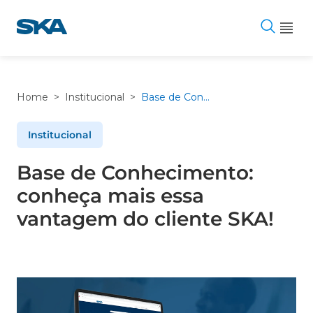
Pular
para
o
conteúdo
Home
>
Institucional
>
Base de Conhecimento: conheça mais essa vantagem do cliente SKA!
Institucional
Base de Conhecimento:
conheça mais essa
vantagem do cliente SKA!