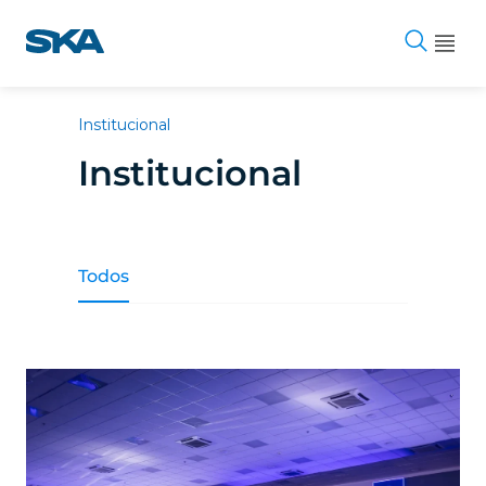
Pular
para
o
conteúdo
Institucional
Institucional
Todos