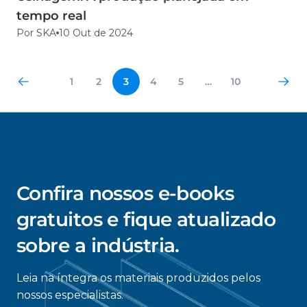
tempo real
Por SKA
10 Out de 2024
1
2
3
4
5
…
10
Confira nossos e-books
gratuitos e fique atualizado
sobre a indústria.
Leia na íntegra os materiais produzidos pelos
nossos especialistas.