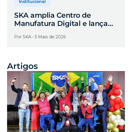
Institucional
SKA amplia Centro de
Manufatura Digital e lança
nova frente de serviços e
Por SKA • 5 Maio de 2026
aplicações avançadas para
indústria
Artigos