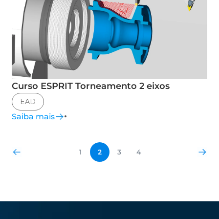
Curso ESPRIT Torneamento 2 eixos
EAD
Saiba mais
1
2
3
4