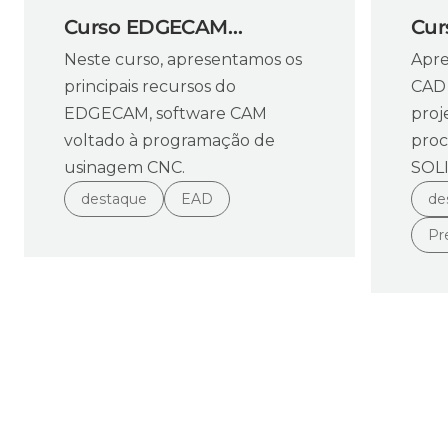
Curso EDGECAM
Cu
Neste curso, apresentamos os
Apre
Fresamento
Níve
principais recursos do
CAD 
EDGECAM, software CAM
proj
voltado à programação de
proc
usinagem CNC.
SOL
destaque
EAD
de
Pr