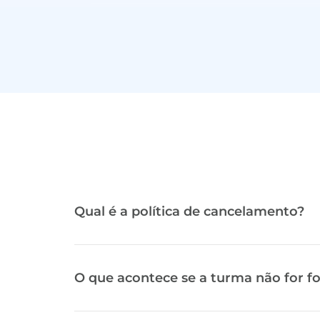
Strategy Manager
Criação de caminhos de ferramenta
levando em consideração geometr
decisão.
Qual é a política de cancelamento?
O que acontece se a turma não for 