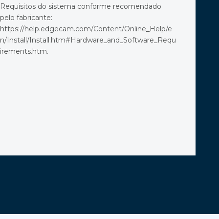
Requisitos do sistema conforme recomendado
pelo fabricante:
https://help.edgecam.com/Content/Online_Help/e
n/Install/Install.htm#Hardware_and_Software_Requ
irements.htm.