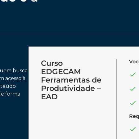
Curso
Voc
EDGECAM
 quem busca
om acesso à
Ferramentas de
onteúdo
Produtividade –
de forma
EAD
Req