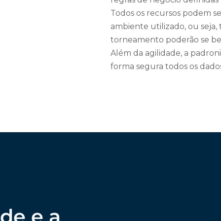
Todos os recursos podem se
ambiente utilizado, ou seja
torneamento poderão se be
Além da agilidade, a padron
forma segura todos os dados 
de e a