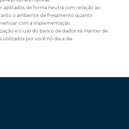
r aplicados de forma neutra com relação ao
, tanto o ambiente de fresamento quanto
neficiar com a implementação.
ização e o uso do banco de dados irá manter de
utilizados por você no dia a dia.