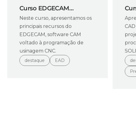
Curso EDGECAM
Cu
Neste curso, apresentamos os
Apre
Fresamento
Níve
principais recursos do
CAD 
EDGECAM, software CAM
proj
voltado à programação de
proc
usinagem CNC.
SOL
destaque
EAD
de
Pr