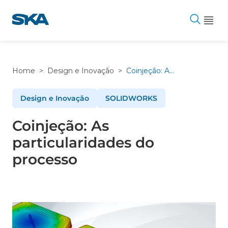
Pular
para
o
conteúdo
Home
>
Design e Inovação
>
Coinjeção: As particularidades do processo
Design e Inovação
SOLIDWORKS
Coinjeção: As
particularidades do
processo