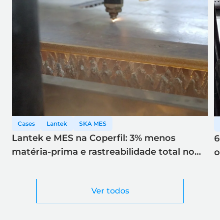
Cases
Lantek
SKA MES
Lantek e MES na Coperfil: 3% menos
6
matéria-prima e rastreabilidade total no
o
corte a laser
Ver todos