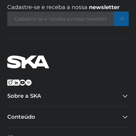
Cadastre-se e receba a nossa
newsletter
Sobre a SKA
Quem somos
Conteúdo
Eventos
Carreiras
Blog
Cursos