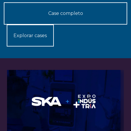
Explorar cases
Explorar cases
Case completo
Explorar cases