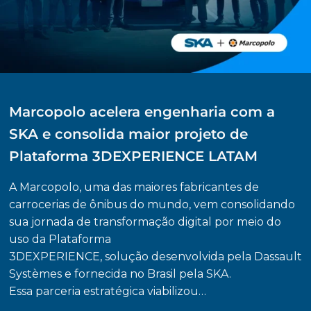
TSEA aumenta indicador de OEE em
Marcopolo acelera engenharia com a
SKA + Projeto Semear: manufatura
Atriani potencializa em 95% seus
15% com solução SKA MES
SKA e consolida maior projeto de
aditiva promove inclusão e transforma
projetos e impulsiona indústria
Confira como a TSEA aumentou seu indicador de
Plataforma 3DEXPERIENCE LATAM
vida de jovem talento
moveleira com soluções SKA
OEE em 15% com a implementação do sistema
SKA MES em seus processos. Leia e assista o case!
A Marcopolo, uma das maiores fabricantes de
Saiba como as tecnologias de manufatura aditiva
Confira como a Atriani tem impulsionado sua
carrocerias de ônibus do mundo, vem consolidando
da SKA transformaram a vida de uma jovem
engenharia com os softwares ALPHACAM e
sua jornada de transformação digital por meio do
musicista no Rio Grande do Sul.
SOLIDWORKS, fornecidos pela SKA!
Case completo
uso da Plataforma
3DEXPERIENCE, solução desenvolvida pela Dassault
Case completo
Case completo
Systèmes e fornecida no Brasil pela SKA.
Explorar cases
Essa parceria estratégica viabilizou…