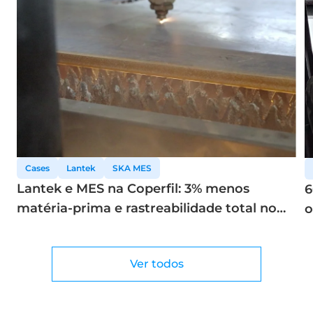
Cases
Lantek
SKA MES
Lantek e MES na Coperfil: 3% menos
6
matéria-prima e rastreabilidade total no
o
corte a laser
Ver todos