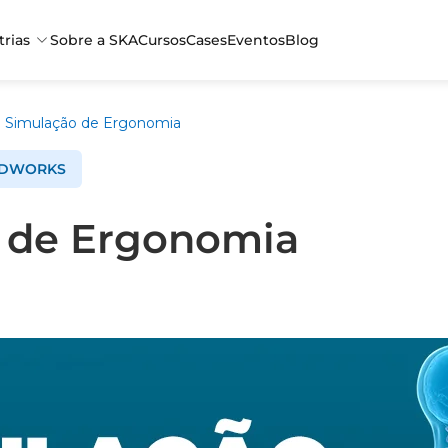
trias
Sobre a SKA
Cursos
Cases
Eventos
Blog
Simulação de Ergonomia
IDWORKS
 de Ergonomia