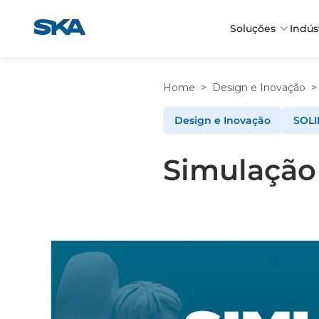
Pular
para
Soluções
Indús
o
conteúdo
Home
>
Design e Inovação
>
Design e Inovação
SOL
Simulação